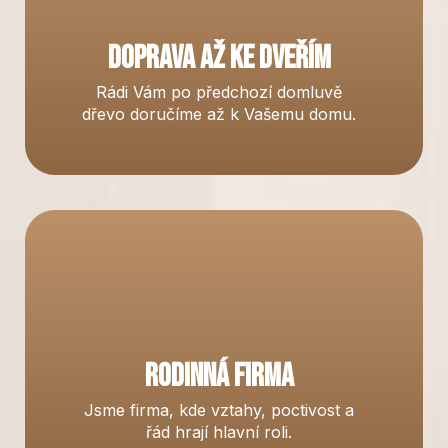
r
v
Doprava až ke dveřím
k
y
Rádi Vám po předchozí domluvě
v
dřevo doručíme až k Vašemu domu.
ý
p
i
s
u
Rodinná firma
Jsme firma, kde vztahy, poctivost a
řád hrají hlavní roli.