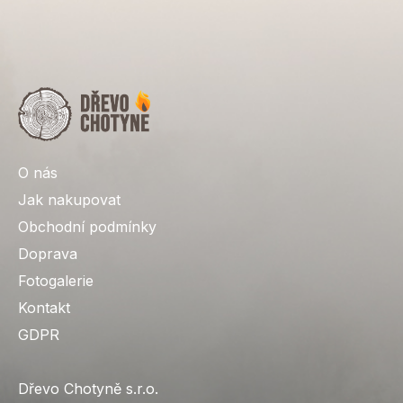
Z
á
p
a
t
í
O nás
Jak nakupovat
Obchodní podmínky
Doprava
Fotogalerie
Kontakt
GDPR
Dřevo Chotyně s.r.o.