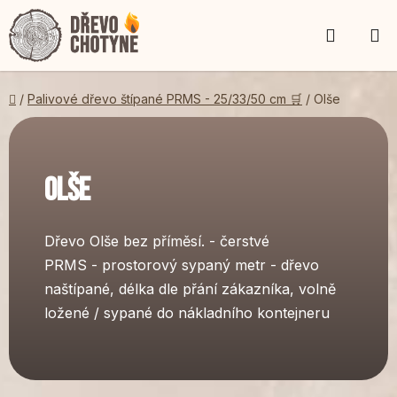
Přejít
NÁKUP
na
obsah
KOŠÍK
Domů
/
Palivové dřevo štípané PRMS - 25/33/50 cm 🛒
/
Olše
Olše
Dřevo Olše bez příměsí. - čerstvé
PRMS - prostorový sypaný metr - dřevo
naštípané, délka dle přání zákazníka, volně
ložené / sypané do nákladního kontejneru