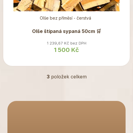
Olše bez příměsí - čerstvá
Olše štípaná sypaná 50cm 🛒
1 239,67 Kč bez DPH
1 500 Kč
3
položek celkem
O
v
l
á
d
a
c
í
p