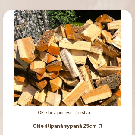
V
ý
p
i
s
p
r
o
d
u
k
t
ů
Olše bez příměsí - čerstvá
Olše štípaná sypaná 25cm 🛒